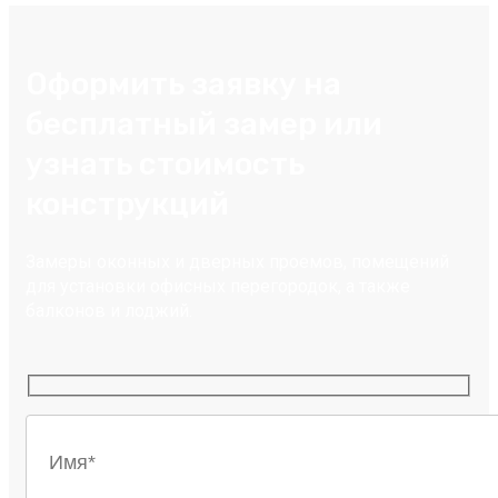
Оформить заявку на
бесплатный замер или
узнать стоимость
конструкций
Замеры оконных и дверных проемов, помещений
для установки офисных перегородок, а также
балконов и лоджий.